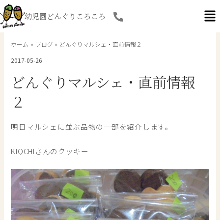
内
幼児園どんぐりころころ
容
を
ス
ホーム
ブログ
どんぐりマルシェ・直前情報２
キ
2017-05-26
ッ
プ
どんぐりマルシェ・直前情報
２
明日マルシェに並ぶ品物の一部を紹介します。
KIQCHIさんのクッキー