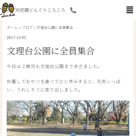
内
幼児園どんぐりころころ
容
を
ス
ホーム
ブログ
文理台公園に全員集合
キ
2017-12-05
ッ
プ
文理台公園に全員集合
今日は２歳児も文理台公園まで歩きました。
到着しておやつを食べてひと休みすると、元気いっぱ
い、うれしそうに走り出しました。