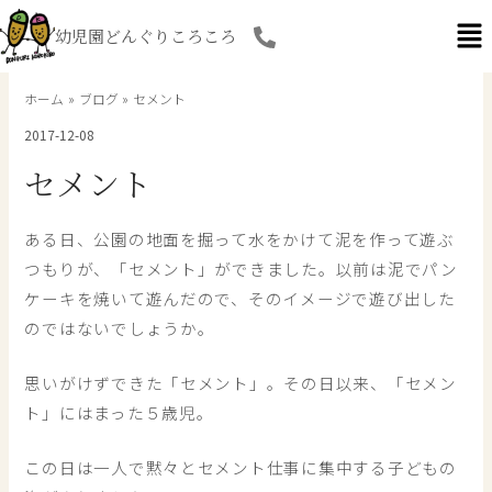
内
幼児園どんぐりころころ
容
を
ス
ホーム
ブログ
セメント
キ
2017-12-08
ッ
プ
セメント
ある日、公園の地面を掘って水をかけて泥を作って遊ぶ
つもりが、「セメント」ができました。以前は泥でパン
ケーキを焼いて遊んだので、そのイメージで遊び出した
のではないでしょうか。
思いがけずできた「セメント」。その日以来、「セメン
ト」にはまった５歳児。
この日は一人で黙々とセメント仕事に集中する子どもの