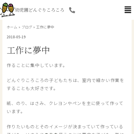
内
幼児園どんぐりころころ
容
を
ス
ホーム
ブログ
工作に夢中
キ
2018-05-19
ッ
プ
工作に夢中
作ることに集中しています。
どんぐりころころの子どもたちは、室内で細かい作業を
することも大好きです。
紙、のり、はさみ、クレヨンやペンを主に使って作って
います。
作りたいものとそのイメージが決まっていて作っている