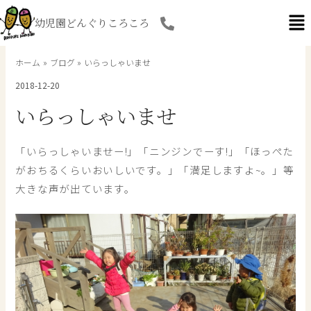
内
幼児園どんぐりころころ
容
を
ス
ホーム
ブログ
いらっしゃいませ
キ
2018-12-20
ッ
プ
いらっしゃいませ
「いらっしゃいませー!」「ニンジンでーす!」「ほっぺた
がおちるくらいおいしいです。」「満足しますよ~。」等
大きな声が出ています。