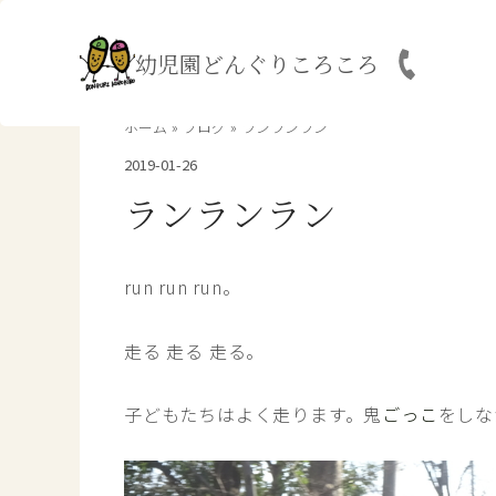
内
容
幼児園どんぐりころころ
を
ス
キ
ホーム
ブログ
ランランラン
ッ
2019-01-26
プ
ランランラン
run run run。
走る 走る 走る。
子どもたちはよく走ります。鬼
ごっこ
をしな