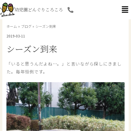
内
幼児園どんぐりころころ
容
を
ス
ホーム
ブログ
シーズン到来
キ
2019-03-11
ッ
プ
シーズン到来
「いると思うんだよね…。」と言いながら探しにきまし
た。毎年恒例です。