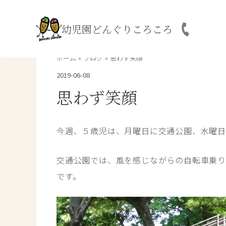
内
容
幼児園どんぐりころころ
を
ス
キ
ホーム
ブログ
思わず笑顔
ッ
2019-06-08
プ
思わず笑顔
今週、５歳児は、月曜日に交通公園、水曜
交通公園では、風を感じながらの自転車乗
です。