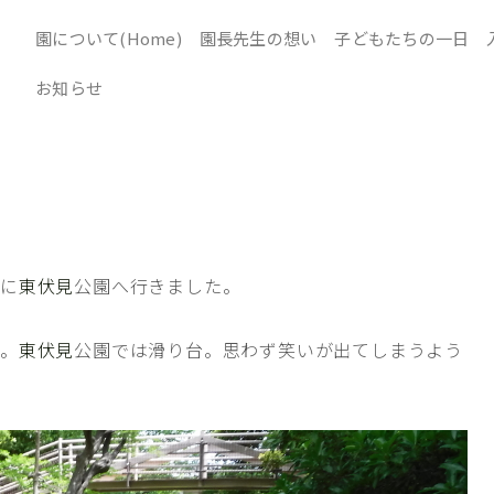
園について(Home)
園長先生の想い
子どもたちの一日
お知らせ
日に
東伏見
公園へ行きました。
り。
東伏見
公園では滑り台。思わず笑いが出てしまうよう