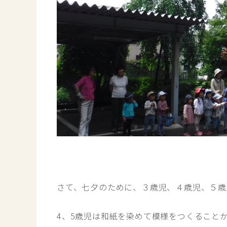
さて、七夕のために、３歳児、４歳児、５歳
4、5歳児は和紙を染めて模様をつくること