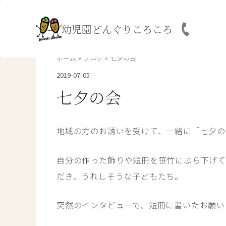
内
容
幼児園どんぐりころころ
を
ス
キ
ホーム
ブログ
七夕の会
ッ
2019-07-05
プ
七夕の会
地域の方のお誘いを受けて、一緒に「七夕の
自分の作った飾りや短冊を笹竹にぶら下げて
だき、うれしそうな子どもたち。
突然のインタビューで、短冊に書いたお願い