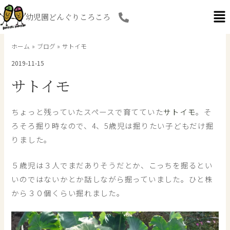
内
幼児園どんぐりころころ
容
を
ス
ホーム
ブログ
サトイモ
キ
2019-11-15
ッ
プ
サトイモ
ちょっと残っていたスペースで育てていた
サトイモ
。そ
ろそろ掘り時なので、4、5歳児は掘りたい子どもだけ掘
りました。
５歳児は３人でまだありそうだとか、こっちを掘るとい
いのではないかとか話しながら掘っていました。ひと株
から３０個くらい掘れました。