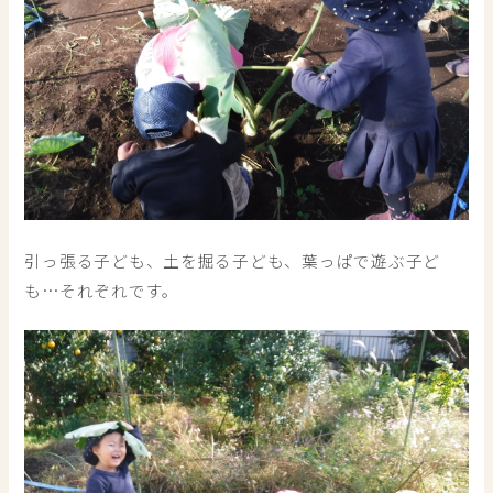
引っ張る子ども、土を掘る子ども、葉っぱで遊ぶ子ど
も…それぞれです。