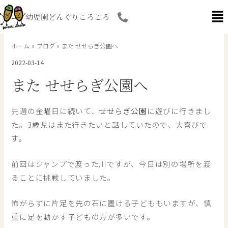
内
幼児園どんぐりころころ
容
を
ス
ホーム
ブログ
また せせらぎ公園へ
キ
2022-03-14
ッ
プ
また せせらぎ公園へ
先週の金曜日に続いて、
せせらぎ公園
に遊びに行きまし
た。3歳児はまた行きたいと話していたので、大喜びで
す。
前回はジャンプで渡った川ですが、今日は別の場所を渡
ることに挑戦していました。
怖がらずに片足を先の石に置ける子どももいますが、慎
重に足を動かす子どもの方が多いです。