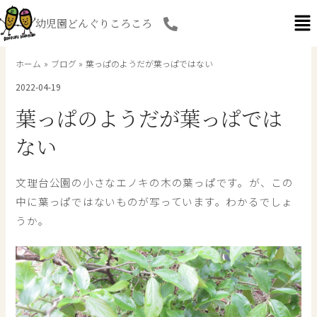
内
幼児園どんぐりころころ
容
を
ス
ホーム
ブログ
葉っぱのようだが葉っぱではない
キ
2022-04-19
ッ
プ
葉っぱのようだが葉っぱでは
ない
文理台公園の小さなエノキの木の葉っぱです。が、この
中に葉っぱではないものが写っています。わかるでしょ
うか。