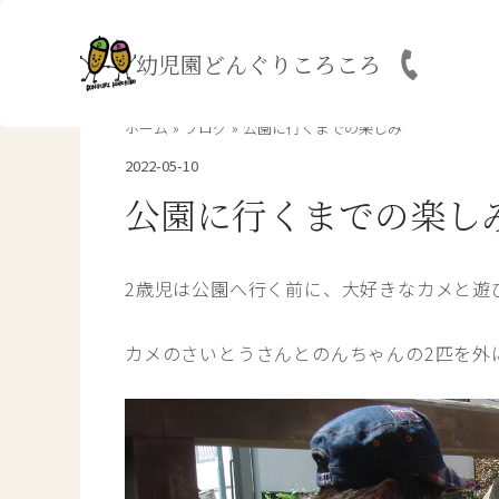
内
容
幼児園どんぐりころころ
を
ス
キ
ホーム
ブログ
公園に行くまでの楽しみ
ッ
2022-05-10
プ
公園に行くまでの楽し
2歳児は公園へ行く前に、大好きなカメと遊
カメのさいとうさんとのんちゃんの2匹を外