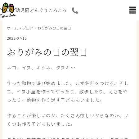
内
幼児園どんぐりころころ
容
を
ス
ホーム
ブログ
おりがみの日の翌日
キ
2022-07-16
ッ
プ
おりがみの日の翌日
ネコ、イヌ、キツネ、タヌキ…
作った動物で遊び始めました。まず名前をつける。そし
て、イヌ小屋を作ってやったり、散歩したり、えさをや
ったり。動物を作り足す子どももいました。
作ることが楽しいのか、たくさん欲しいからなのか、い
くつも作る子どももいました。