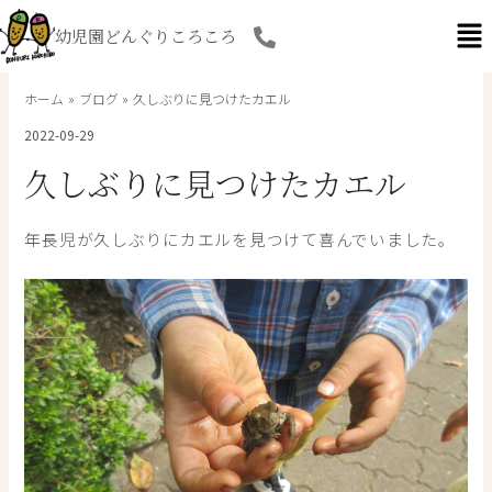
内
幼児園どんぐりころころ
容
を
ス
ホーム
ブログ
久しぶりに見つけたカエル
キ
2022-09-29
ッ
プ
久しぶりに見つけたカエル
年長児が久しぶりにカエルを見つけて喜んでいました。