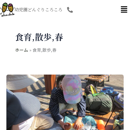
内
幼児園どんぐりころころ
容
を
ス
キ
食育,散歩,春
ッ
プ
ホーム
食育,散歩,春