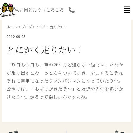
内
幼児園どんぐりころころ
容
を
ス
ホーム
ブログ
とにかく走りたい！
キ
2012-09-05
ッ
プ
とにかく走りたい！
昨日も今日も、車のほとんど通らない道では、だれか
が駆け出すとわーっと次々ついていき、少しするとそれ
ぞれに電車になったりアンパンマンになっていたり…。
公園では、「おばけがきたぞ～」と友達や先生を追いか
けたり…。走るって楽しいんですよね。
前
次