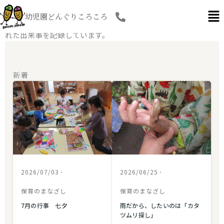
内
どんぐり生活日記
幼児園どんぐりころころ
容
子どもたちの日々の発見や成長、季節の移り変わりの中で生ま
を
れた出来事を記録しています。
ス
キ
ッ
新着
プ
2026/07/03
•
2026/06/25
•
保育のまなざし
保育のまなざし
7月の行事 七夕
雨だから、したいのは「カタ
ツムリ探し」