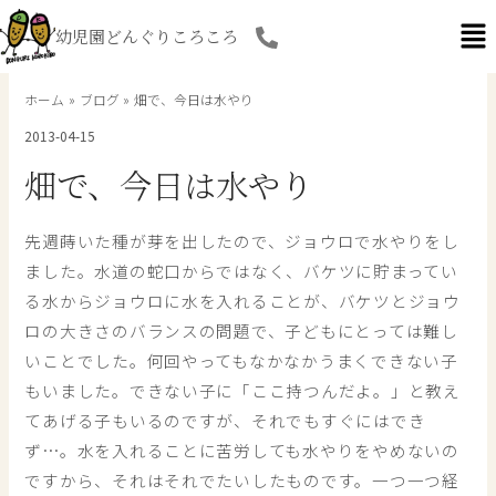
内
幼児園どんぐりころころ
容
を
ス
ホーム
ブログ
畑で、今日は水やり
キ
2013-04-15
ッ
プ
畑で、今日は水やり
先週蒔いた種が芽を出したので、ジョウロで水やりをし
ました。水道の蛇口からではなく、バケツに貯まってい
る水からジョウロに水を入れることが、バケツとジョウ
ロの大きさのバランスの問題で、子どもにとっては難し
いことでした。何回やってもなかなかうまくできない子
もいました。できない子に「ここ持つんだよ。」と教え
てあげる子もいるのですが、それでもすぐにはでき
ず…。水を入れることに苦労しても水やりをやめないの
ですから、それはそれでたいしたものです。一つ一つ経