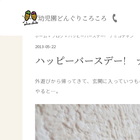
内
容
幼児園どんぐりころころ
を
ス
キ
ホーム
ブログ
ハッピーバースデー! ナミコチャン
ッ
2013-05-22
プ
ハッピーバースデー! 
外遊びから帰ってきて、玄関に入っていつも
やると…。