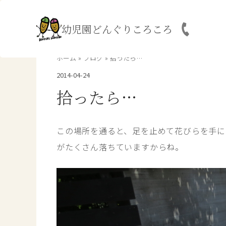
内
容
幼児園どんぐりころころ
を
ス
キ
ホーム
ブログ
拾ったら…
ッ
2014-04-24
プ
拾ったら…
この場所を通ると、足を止めて花びらを手に
がたくさん落ちていますからね。