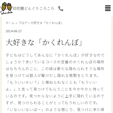
内
幼児園どんぐりころころ
容
を
ス
ホーム
ブログ
大好きな「かくれんぼ」
キ
2014-06-27
ッ
プ
大好きな「かくれんぼ」
子どもはどうしてあんなに「かくれんぼ」が好きなので
しょうか？歩いているコースの定番のかくれんぼの場所
はもちろんのこと、この頃は新たな隠れられそうな場所
を見つけては数人が駆けだし隠れる態勢をとります。
「もういいかい？」と尋ねられなくとも「もういい
よ。」と言って見つけてもらうことを今か今かと待って
いるのです。見つからないように上手に隠れているので
すが、見つけられることがとってもうれしいのです。
「いないいないばー」のような感じで、見つけに来た保