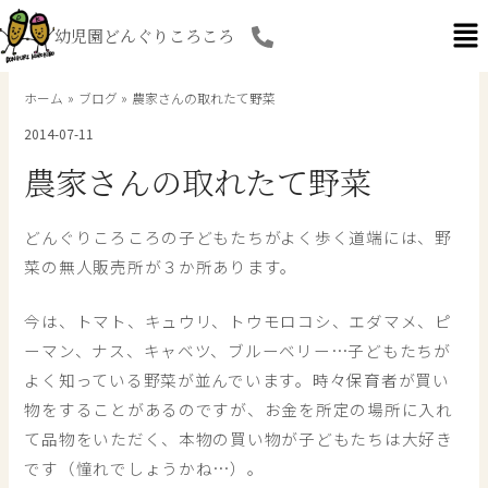
内
幼児園どんぐりころころ
容
を
ス
ホーム
ブログ
農家さんの取れたて野菜
キ
2014-07-11
ッ
プ
農家さんの取れたて野菜
どんぐりころころの子どもたちがよく歩く道端には、野
菜の無人販売所が３か所あります。
今は、トマト、キュウリ、トウモロコシ、エダマメ、ピ
ーマン、ナス、キャベツ、ブルーベリー…子どもたちが
よく知っている野菜が並んでいます。時々保育者が買い
物をすることがあるのですが、お金を所定の場所に入れ
て品物をいただく、本物の買い物が子どもたちは大好き
です（憧れでしょうかね…）。