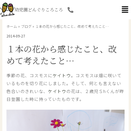
内
幼児園どんぐりころころ
容
を
ス
ホーム
ブログ
１本の花から感じたこと、改めて考えたこと…
キ
2014-09-27
ッ
プ
１本の花から感じたこと、改
めて考えたこと…
季節の花、コスモスに
ケイトウ
。コスモスは畑に咲いて
いるものを切り花にしました。そして、何とも言えない
色合いのきれいな、
ケイトウ
の花は、２歳児Ｓhくんが昨
日登園した時に持っていたものです。