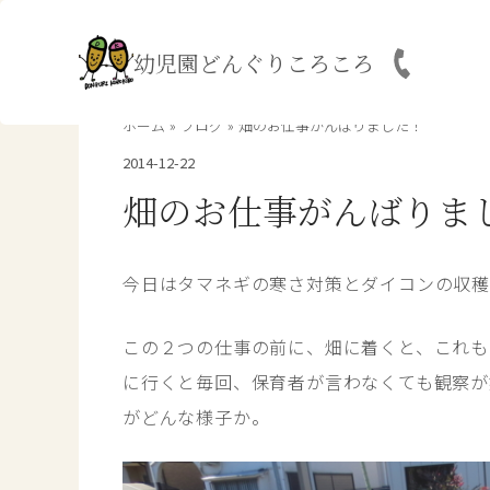
内
容
幼児園どんぐりころころ
を
ス
キ
ホーム
ブログ
畑のお仕事がんばりました！
ッ
2014-12-22
プ
畑のお仕事がんばりま
今日はタマネギの寒さ対策とダイコンの収
この２つの仕事の前に、畑に着くと、これも
に行くと毎回、保育者が言わなくても観察が
がどんな様子か。