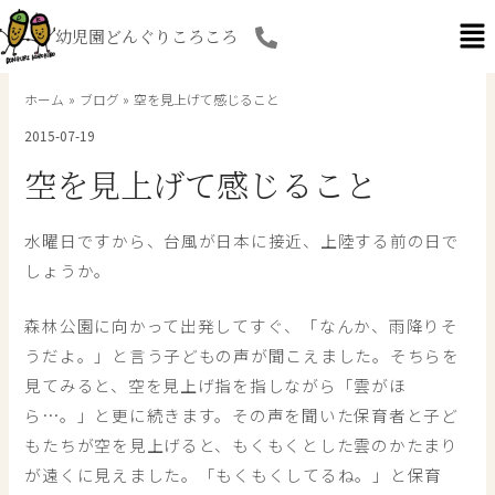
内
幼児園どんぐりころころ
容
を
ス
ホーム
ブログ
空を見上げて感じること
キ
2015-07-19
ッ
プ
空を見上げて感じること
水曜日ですから、台風が日本に接近、上陸する前の日で
しょうか。
森林公園に向かって出発してすぐ、「なんか、雨降りそ
うだよ。」と言う子どもの声が聞こえました。そちらを
見てみると、空を見上げ指を指しながら「雲がほ
ら…。」と更に続きます。その声を聞いた保育者と子ど
もたちが空を見上げると、もくもくとした雲のかたまり
が遠くに見えました。「もくもくしてるね。」と保育