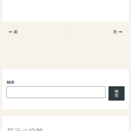
前
次
検索
検
索
最近の投稿