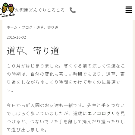
内
幼児園どんぐりころころ
容
を
ス
ホーム
ブログ
道草、寄り道
キ
2015-10-02
ッ
プ
道草、寄り道
１０月がはじまりました。寒くなる前の涼しく快適なこ
の時期は、自然の変化も著しい時期でもあり、道草、寄
り道をしながらゆっくり時間をかけて歩くのに最適で
す。
今日から新入園のお友達も一緒です。先生と手をつない
でしばらく歩いていましたが、道端に
エノコログサ
を見
つけると、つないでいた手を離して摘んだり握ったりし
て遊び出しました。