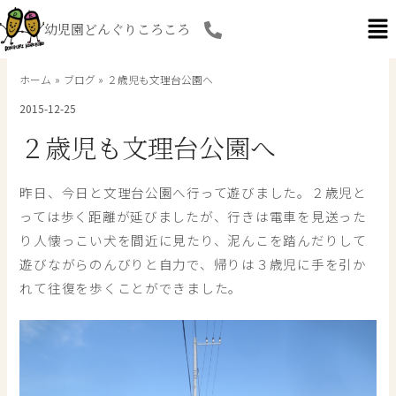
内
幼児園どんぐりころころ
容
を
ス
ホーム
ブログ
２歳児も文理台公園へ
キ
2015-12-25
ッ
プ
２歳児も文理台公園へ
昨日、今日と文理台公園へ行って遊びました。２歳児と
っては歩く距離が延びましたが、行きは電車を見送った
り人懐っこい犬を間近に見たり、泥んこを踏んだりして
遊びながらのんびりと自力で、帰りは３歳児に手を引か
れて往復を歩くことができました。