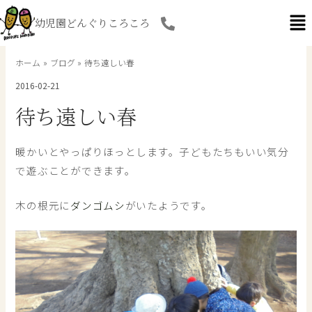
内
幼児園どんぐりころころ
容
を
ス
ホーム
ブログ
待ち遠しい春
キ
2016-02-21
ッ
プ
待ち遠しい春
暖かいとやっぱりほっとします。子どもたちもいい気分
で遊ぶことができます。
木の根元に
ダンゴムシ
がいたようです。