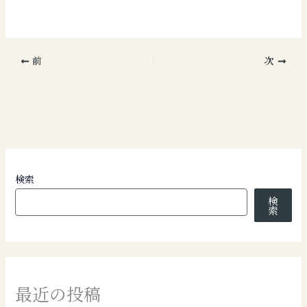
前
次
検索
検
索
最近の投稿