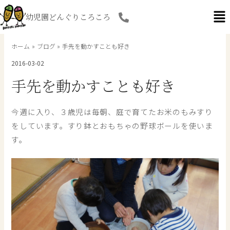
内
幼児園どんぐりころころ
容
を
ス
ホーム
ブログ
手先を動かすことも好き
キ
2016-03-02
ッ
プ
手先を動かすことも好き
今週に入り、３歳児は毎朝、庭で育てたお米のもみすり
をしています。すり鉢とおもちゃの野球ボールを使いま
す。