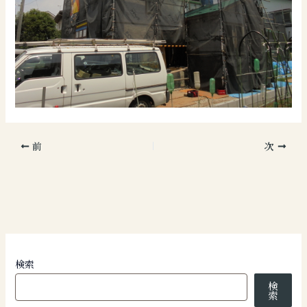
前
次
検索
検
索