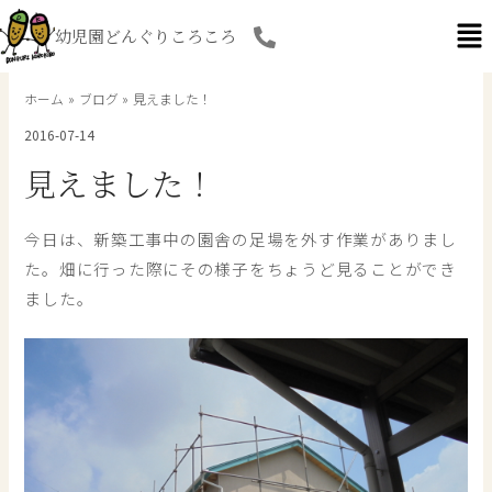
内
幼児園どんぐりころころ
容
を
ス
ホーム
ブログ
見えました！
キ
2016-07-14
ッ
プ
見えました！
今日は、新築工事中の園舎の足場を外す作業がありまし
た。畑に行った際にその様子をちょうど見ることができ
ました。