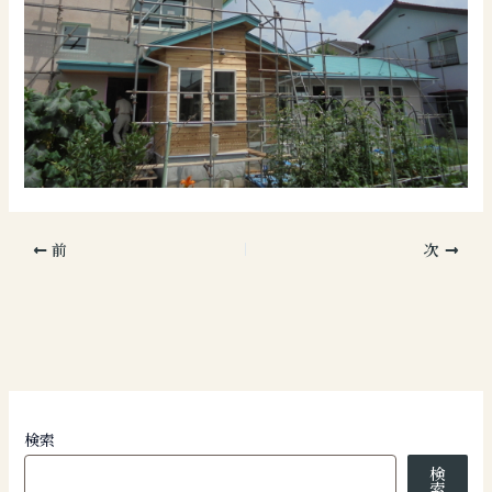
前
次
検索
検
索