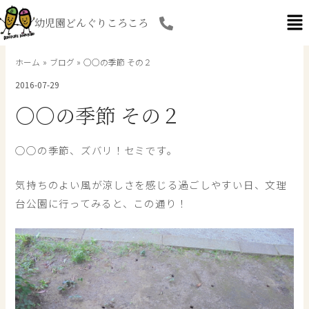
内
幼児園どんぐりころころ
容
を
ス
ホーム
ブログ
○○の季節 その２
キ
2016-07-29
ッ
プ
○○の季節 その２
○○の季節、ズバリ！セミです。
気持ちのよい風が涼しさを感じる過ごしやすい日、文理
台公園に行ってみると、この通り！