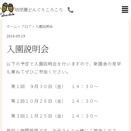
内
幼児園どんぐりころころ
容
を
ス
ホーム
ブログ
入園説明会
キ
2016-09-19
ッ
プ
入園説明会
以下の予定で入園説明会を行いますので、新園舎の見学
も兼ねてぜひご参加ください。
第１回 ９月３０日（金） １４：３０～
第２回１０月２８日（金） １４：３０～
第３回１１月２５日（金） １４：３０～
毎回１時間程度です。お子さんと一緒にご参加くださ