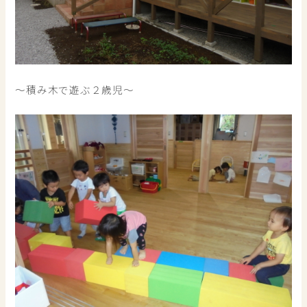
～積み木で遊ぶ２歳児～