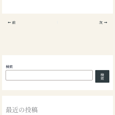
前
次
検索
検
索
最近の投稿