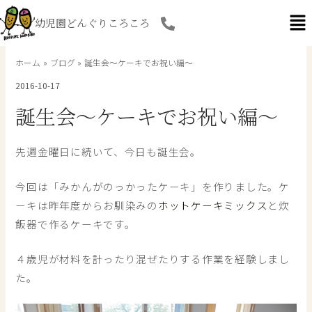
内
幼児園どんぐりころころ
容
を
ス
ホーム
ブログ
誕生会～ケーキでお祝い編～
キ
2016-10-17
ッ
プ
誕生会～ケーキでお祝い編～
先週金曜日に続いて、今日も誕生会。
今回は「みかんがのっかったケーキ」を作りました。ケ
ーキは昨年度からお馴染みの
ホットケーキミックス
と炊
飯器で作るケーキです。
４歳児が材料を計ったり混ぜたりする作業を経験しまし
た。