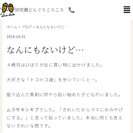
内
幼児園どんぐりころころ
容
を
ス
ホーム
ブログ
なんにもないけど…
キ
2016-10-31
ッ
プ
なんにもないけど…
４歳児はひばりが丘に買い物に出かけました。
大好きな「トコトコ道」を歩いていくと…。
座り込んで真剣に何やら拾い始めた子どもがいました。
ムラサキシキブ
でした。「きれいだからママにおみやげ
にする。」と言って拾っていました。本当に何とも言え
ないきれいな色です。