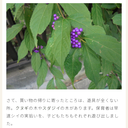
さて、買い物の帰りに寄ったところは、遊具が全くない
所。
クヌギ
の木や
スダジイ
の木があります。保育者は早
速シイの実拾いを、子どもたちもそれぞれ遊び出しまし
た。