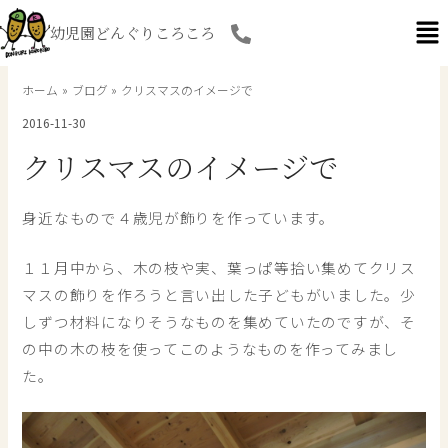
内
幼児園どんぐりころころ
容
を
ス
ホーム
ブログ
クリスマスのイメージで
キ
2016-11-30
ッ
プ
クリスマスのイメージで
身近なもので４歳児が飾りを作っています。
１１月中から、木の枝や実、葉っぱ等拾い集めてクリス
マスの飾りを作ろうと言い出した子どもがいました。少
しずつ材料になりそうなものを集めていたのですが、そ
の中の木の枝を使ってこのようなものを作ってみまし
た。