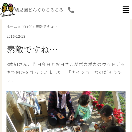
内
幼児園どんぐりころころ
容
を
ス
ホーム
ブログ
素敵ですね…
キ
2016-12-13
ッ
プ
素敵ですね…
3歳組さん、昨日今日とお日さまがポカポカのウッドデッ
キで何かを作っていました。「ナイショ」なのだそうで
す。