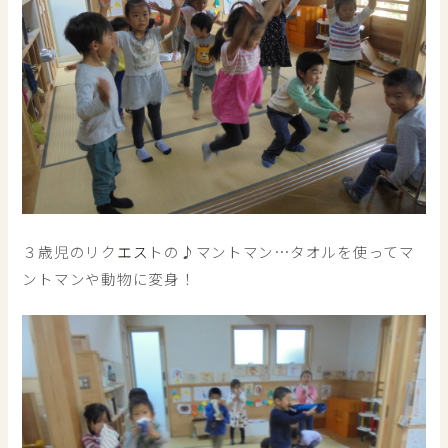
３歳児のリク
エス
トの♪マントマン…タオルを使ってマ
ントマンや動物に変身！