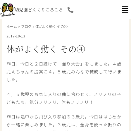
内
幼児園どんぐりころころ
容
を
ス
ホーム
ブログ
体がよく動く その④
キ
2017-10-13
ッ
プ
体がよく動く その④
昨日、今日と２日続けて「踊り大会」をしました。４歳
児Ａちゃんの提案に４，５歳児みんなで賛成して行いま
した。
４，５歳児のお気に入りの曲に合わせて、ノリノリの子
どもたち。気分ノリノリ、体もノリノリ！
昨日は途中から飛び入り参加の３歳児。今日ははじめか
ら一緒に楽しみました。３歳児は、全身を使った振りの