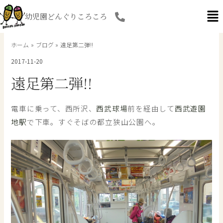
内
幼児園どんぐりころころ
容
を
ス
ホーム
ブログ
遠足第二弾!!
キ
2017-11-20
ッ
プ
遠足第二弾!!
電車に乗って、西所沢、
西武球場
前を経由して
西武遊園
地駅
で下車。すぐそばの都立狭山公園へ。