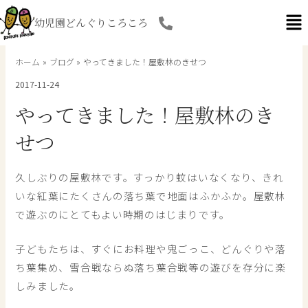
内
幼児園どんぐりころころ
容
を
ス
ホーム
ブログ
やってきました！屋敷林のきせつ
キ
2017-11-24
ッ
プ
やってきました！屋敷林のき
せつ
久しぶりの屋敷林です。すっかり蚊はいなくなり、きれ
いな紅葉にたくさんの落ち葉で地面はふかふか。屋敷林
で遊ぶのにとてもよい時期のはじまりです。
子どもたちは、すぐにお料理や鬼ごっこ、どんぐりや落
ち葉集め、雪合戦ならぬ落ち葉合戦等の遊びを存分に楽
しみました。