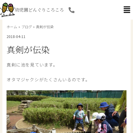
内
幼児園どんぐりころころ
容
を
ス
ホーム
ブログ
真剣が伝染
キ
2018-04-11
ッ
プ
真剣が伝染
真剣に池を見ています。
オタマジャクシがたくさんいるのです。