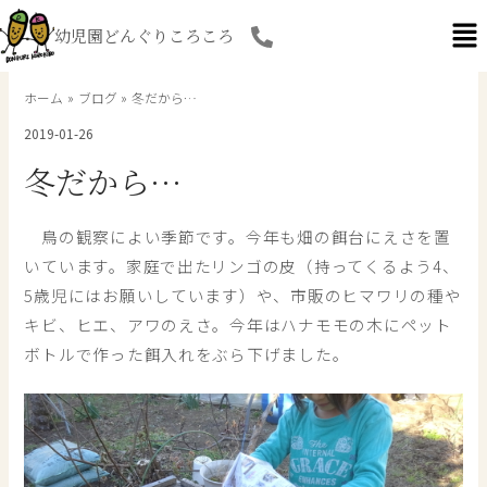
内
幼児園どんぐりころころ
容
を
ス
ホーム
ブログ
冬だから…
キ
2019-01-26
ッ
プ
冬だから…
鳥の観察によい季節です。今年も畑の餌台にえさを置
いています。家庭で出たリンゴの皮（持ってくるよう4、
5歳児にはお願いしています）や、市販のヒマワリの種や
キビ、ヒエ、アワのえさ。今年はハナモモの木にペット
ボトルで作った餌入れをぶら下げました。