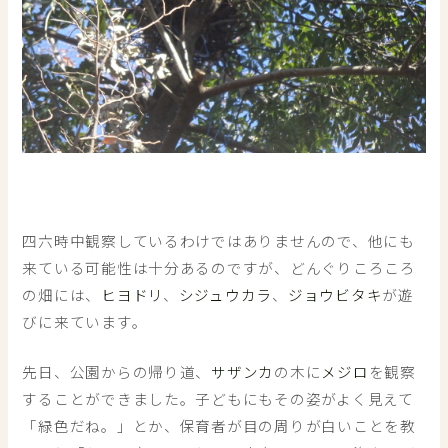
四六時中観察しているわけではありませんので、他にも
来ている可能性は十分あるのですが、どんぐりころころ
の畑には、
ヒヨドリ
、
シジュウカラ
、
ジョウビタキ
が遊
びに来ています。
先日、公園からの帰り道、
サザンカ
の木に
メジロ
を観察
することができました。子どもにもその姿がよく見えて
「緑色だね。」とか、保育者が目の周りが白いことを教