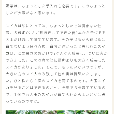
野菜は、ちょっとした手入れも必要です。このちょっと
したが大事だなと思います。
ス
イカ
は私にとっては、ちょっとしたでは済まない仕
事。５歳組Yくんが種まきしてできた苗1本から子づるを
３本だけ残して育てています。その子づるから孫づるは
育てないよう日々点検。育ちが遅かったと思われたス
イ
カ
は、この暑さのおかげで?ぐんぐん成長し、ついに実が
つきました。この写真の他に鶏卵よりも大きく成長した
ス
イカ
がありました。そこで、もったいないのですが、
大きい方のス
イカ
のみ残して他の実は摘果いたしまし
た。ひと株から１個のス
イカ
を育てるのです。大玉ス
イ
カ
を見ることはできるのか…。全部で３株育てているの
で、１個でも大玉のス
イカ
が育てられたらよいと私は思
っているのですが。