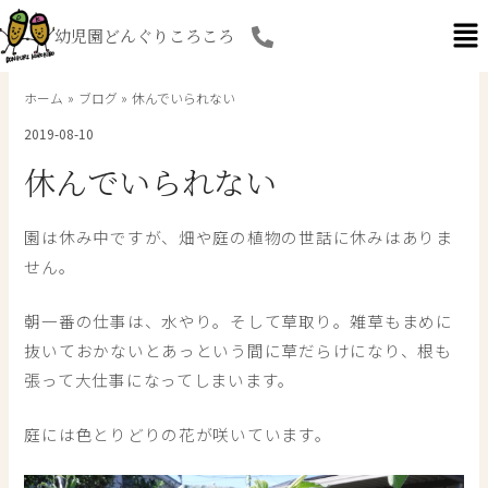
内
幼児園どんぐりころころ
容
を
ス
ホーム
ブログ
休んでいられない
キ
2019-08-10
ッ
プ
休んでいられない
園は休み中ですが、畑や庭の植物の世話に休みはありま
せん。
朝一番の仕事は、水やり。そして草取り。雑草もまめに
抜いておかないとあっという間に草だらけになり、根も
張って大仕事になってしまいます。
庭には色とりどりの花が咲いています。