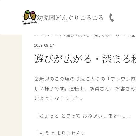
内
容
幼児園どんぐりころころ
を
ス
キ
ホーム
ブログ
遊びが広がる・深まる秋~たけのこ公園
ッ
2019-09-17
プ
遊びが広がる・深まる秋
２歳児のこの頃のお気に入りの「ワンワン電
しい様子です。運転士、駅員さん、お客さん
むようになりました。
「ちょっと とまって おねがいします…。」
「もう とまりません!」