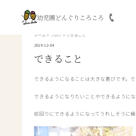
内
容
幼児園どんぐりころころ
を
ス
キ
ホーム
ブログ
できること
ッ
2019-12-04
プ
できること
できるようになることは大きな喜びです。で
できるようになりたいことやできるようにな
前回りにできるようになってうれしそうに繰