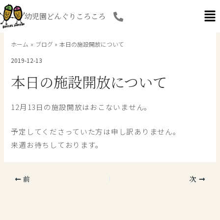
内
幼児園どんぐりころころ
容
を
ス
ホーム
ブログ
本日の施設開放について
キ
2019-12-13
ッ
プ
本日の施設開放について
12月13日の施設開放はおこないません。
予定してくださっていた方は申し訳ありません。
来週お待ちしております。
前
次