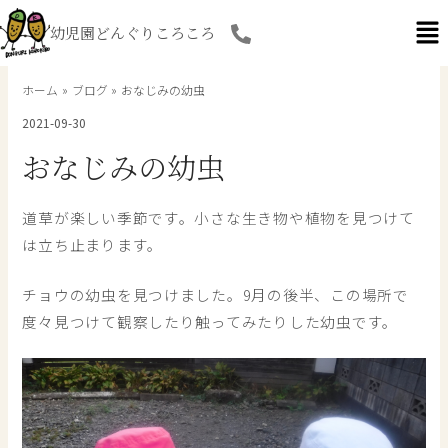
内
幼児園どんぐりころころ
容
を
ス
ホーム
ブログ
おなじみの幼虫
キ
2021-09-30
ッ
プ
おなじみの幼虫
道草が楽しい季節です。小さな生き物や植物を見つけて
は立ち止まります。
チョウの幼虫を見つけました。9月の後半、この場所で
度々見つけて観察したり触ってみたりした幼虫です。