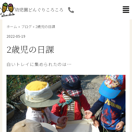
内
幼児園どんぐりころころ
容
を
ス
ホーム
ブログ
2歳児の日課
キ
2022-05-19
ッ
プ
2歳児の日課
白いトレイに集められたのは…