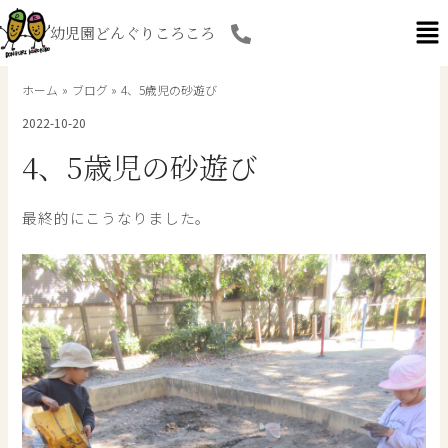
内
幼児園どんぐりころころ
容
を
ス
ホーム
ブログ
4、5歳児の砂遊び
キ
2022-10-20
ッ
プ
4、5歳児の砂遊び
最終的にこうなりました。